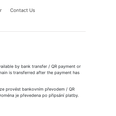
r
Contact Us
vailable by bank transfer / QR payment or
main is transferred after the payment has
u lze provést bankovním převodem / QR
 Doména je převedena po připsání platby.