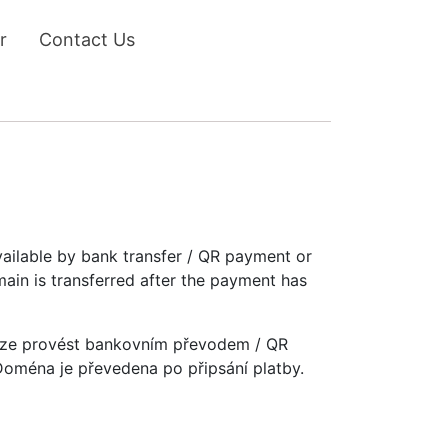
r
Contact Us
vailable by bank transfer / QR payment or
main is transferred after the payment has
u lze provést bankovním převodem / QR
 Doména je převedena po připsání platby.