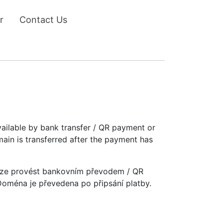
r
Contact Us
vailable by bank transfer / QR payment or
main is transferred after the payment has
u lze provést bankovním převodem / QR
 Doména je převedena po připsání platby.