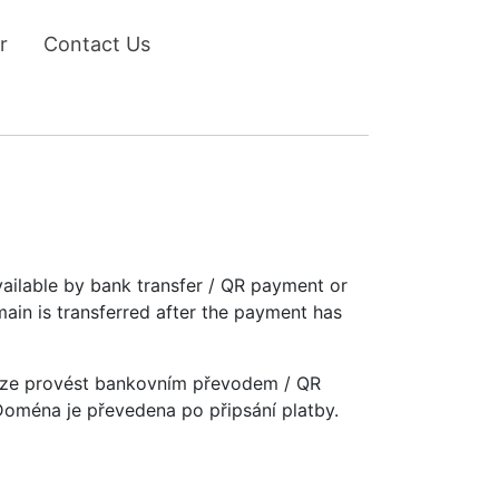
r
Contact Us
vailable by bank transfer / QR payment or
main is transferred after the payment has
u lze provést bankovním převodem / QR
 Doména je převedena po připsání platby.