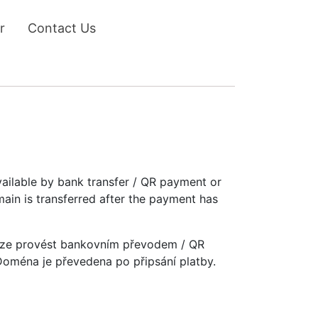
r
Contact Us
vailable by bank transfer / QR payment or
main is transferred after the payment has
u lze provést bankovním převodem / QR
 Doména je převedena po připsání platby.