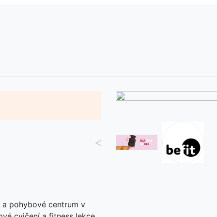
<
io a pohybové centrum v
é cvičení a fitness lekce