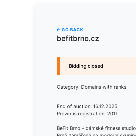
GO BACK
befitbrno.cz
Bidding closed
Category: Domains with ranks
End of auction: 16.12.2025
Previous registration: 2011
BeFit Brno - dámské fitness stud
Brně zaměřené na moderní skupinov