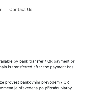
r
Contact Us
vailable by bank transfer / QR payment or
main is transferred after the payment has
u lze provést bankovním převodem / QR
 Doména je převedena po připsání platby.