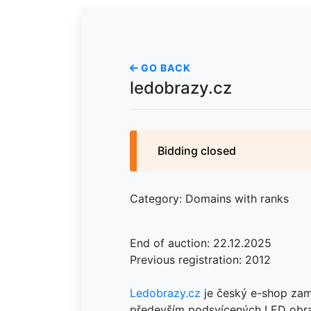
GO BACK
ledobrazy.cz
Bidding closed
Category: Domains with ranks
End of auction: 22.12.2025
Previous registration: 2012
Ledobrazy.cz
je český e-shop zam
především podsvícených LED obra