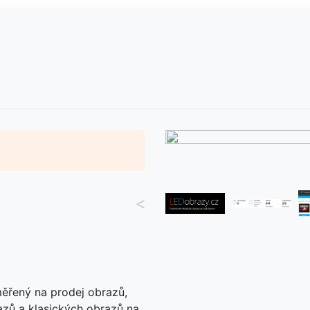
<
ěřený na prodej obrazů,
zů a klasických obrazů na