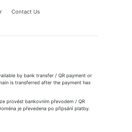
r
Contact Us
vailable by bank transfer / QR payment or
main is transferred after the payment has
u lze provést bankovním převodem / QR
 Doména je převedena po připsání platby.