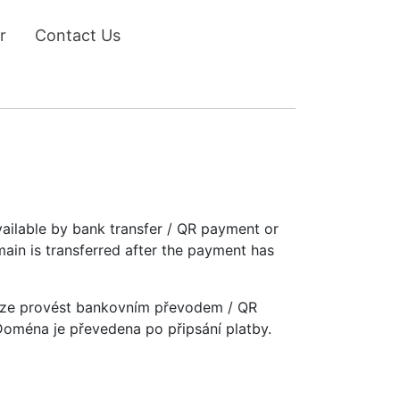
r
Contact Us
vailable by bank transfer / QR payment or
main is transferred after the payment has
u lze provést bankovním převodem / QR
 Doména je převedena po připsání platby.