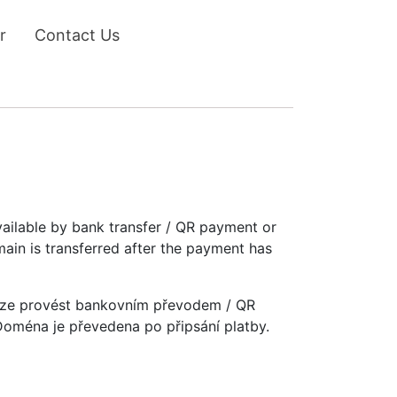
r
Contact Us
vailable by bank transfer / QR payment or
main is transferred after the payment has
u lze provést bankovním převodem / QR
 Doména je převedena po připsání platby.