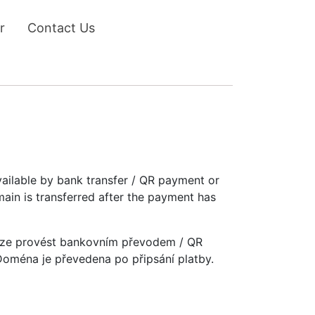
r
Contact Us
vailable by bank transfer / QR payment or
main is transferred after the payment has
u lze provést bankovním převodem / QR
 Doména je převedena po připsání platby.