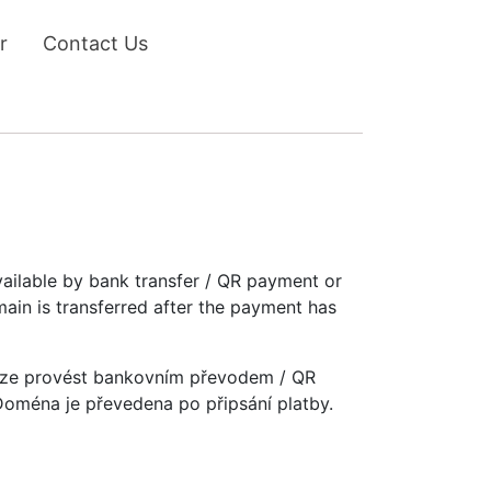
r
Contact Us
vailable by bank transfer / QR payment or
main is transferred after the payment has
u lze provést bankovním převodem / QR
 Doména je převedena po připsání platby.