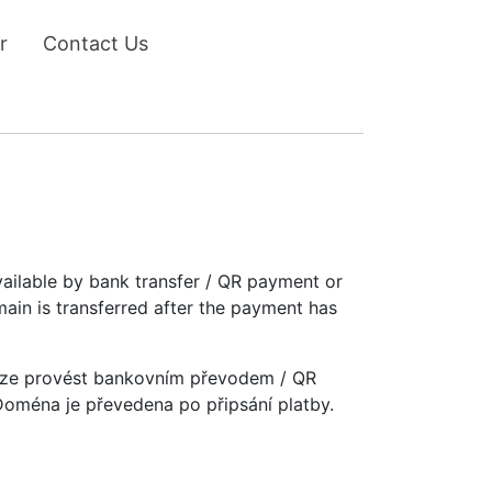
r
Contact Us
vailable by bank transfer / QR payment or
main is transferred after the payment has
u lze provést bankovním převodem / QR
 Doména je převedena po připsání platby.