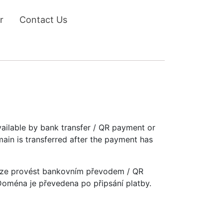
r
Contact Us
vailable by bank transfer / QR payment or
main is transferred after the payment has
u lze provést bankovním převodem / QR
 Doména je převedena po připsání platby.