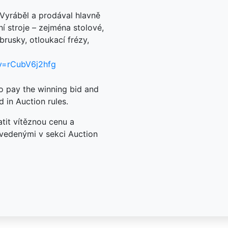
Vyráběl a prodával hlavně
í stroje – zejména stolové,
rusky, otloukací frézy,
v=rCubV6j2hfg
to pay the winning bid and
d in Auction rules.
tit vítěznou cenu a
uvedenými v sekci Auction