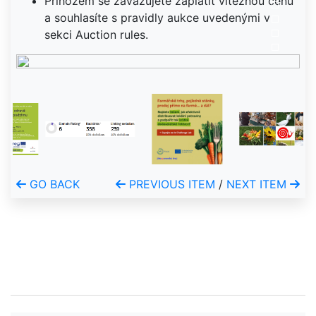
Příhozem se zavazujete zaplatit vítěznou cenu
a souhlasíte s pravidly aukce uvedenými v
sekci Auction rules.
GO BACK
PREVIOUS ITEM
/
NEXT ITEM