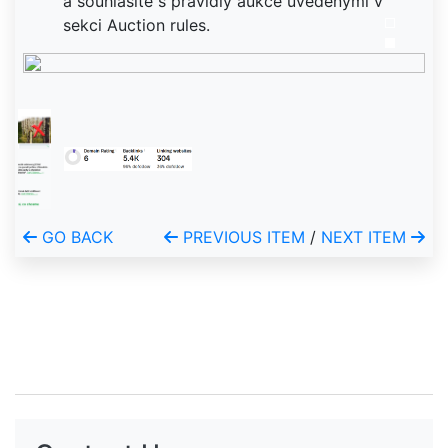
a souhlasíte s pravidly aukce uvedenými v
sekci Auction rules.
GO BACK
PREVIOUS ITEM
/
NEXT ITEM