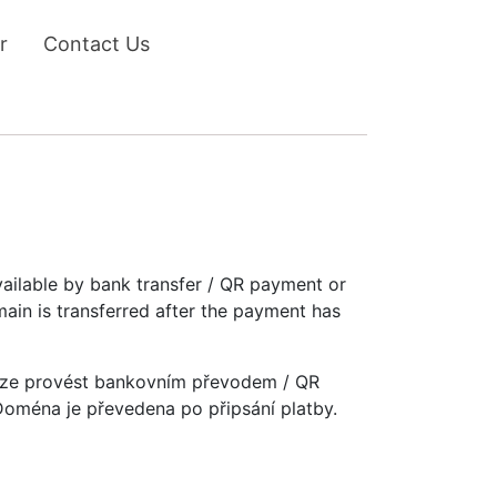
r
Contact Us
vailable by bank transfer / QR payment or
main is transferred after the payment has
u lze provést bankovním převodem / QR
 Doména je převedena po připsání platby.