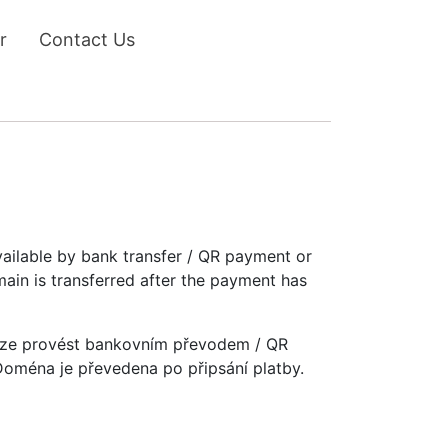
r
Contact Us
vailable by bank transfer / QR payment or
main is transferred after the payment has
u lze provést bankovním převodem / QR
 Doména je převedena po připsání platby.