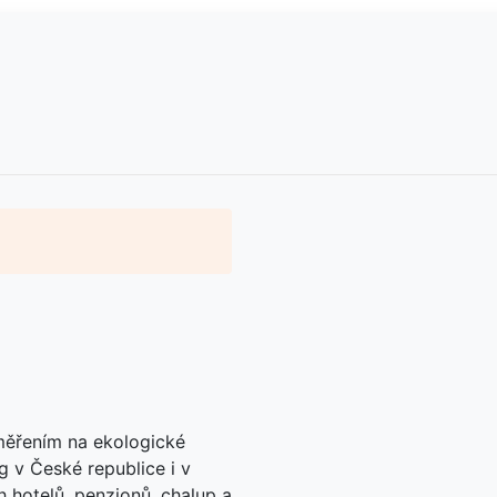
aměřením na ekologické
g v České republice i v
h hotelů, penzionů, chalup a