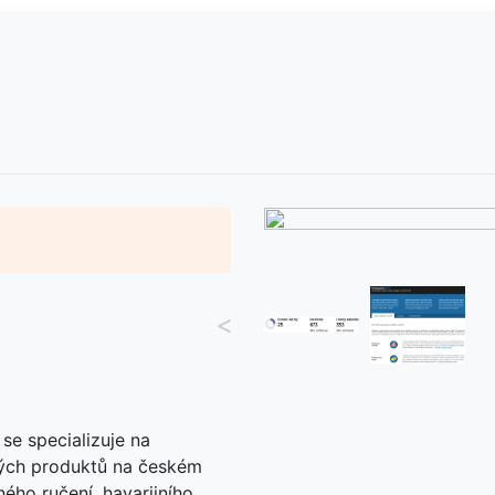
<
 se specializuje na
kých produktů na českém
ého ručení, havarijního