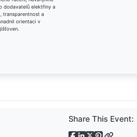
bo dodavatelů elektřiny a
, transparentnost a
nadnil orientaci v
išťoven.
Share This Event: