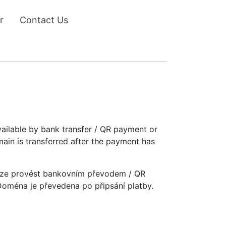
r
Contact Us
vailable by bank transfer / QR payment or
main is transferred after the payment has
u lze provést bankovním převodem / QR
 Doména je převedena po připsání platby.