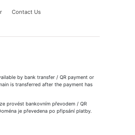
r
Contact Us
vailable by bank transfer / QR payment or
main is transferred after the payment has
u lze provést bankovním převodem / QR
 Doména je převedena po připsání platby.