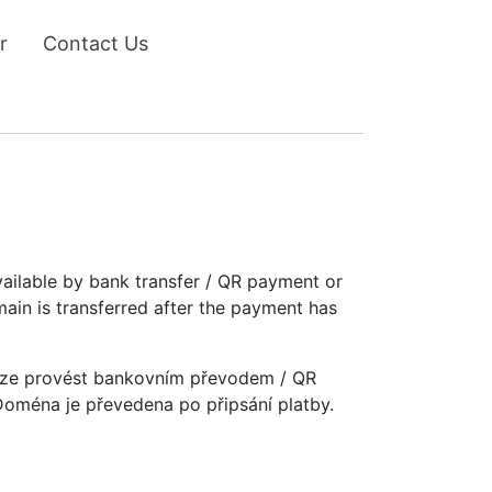
r
Contact Us
vailable by bank transfer / QR payment or
main is transferred after the payment has
u lze provést bankovním převodem / QR
 Doména je převedena po připsání platby.