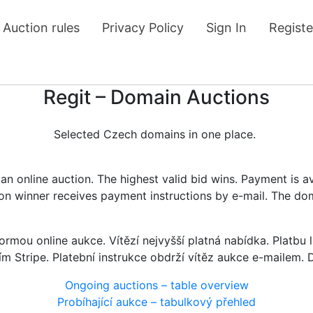
Auction rules
Privacy Policy
Sign In
Registe
Regit – Domain Auctions
Selected Czech domains in one place.
n online auction. The highest valid bid wins. Payment is a
tion winner receives payment instructions by e-mail. The do
rmou online aukce. Vítězí nejvyšší platná nabídka. Platb
ím Stripe. Platební instrukce obdrží vítěz aukce e-mailem.
Ongoing auctions – table overview
Probíhající aukce – tabulkový přehled