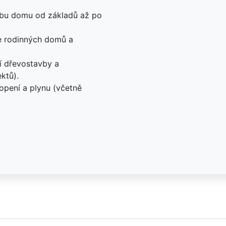
avbu domu od základů až po
ce rodinných domů a
í dřevostavby a
ktů).
topení a plynu (včetně