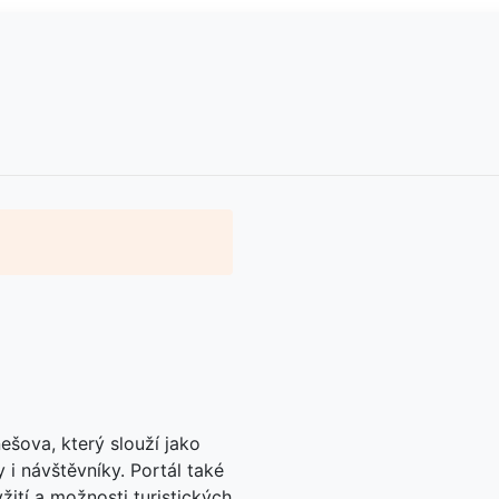
ešova, který slouží jako
 i návštěvníky. Portál také
vyžití a možnosti turistických