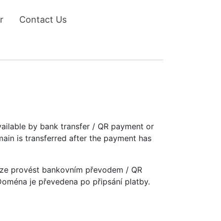
r
Contact Us
vailable by bank transfer / QR payment or
main is transferred after the payment has
u lze provést bankovním převodem / QR
 Doména je převedena po připsání platby.