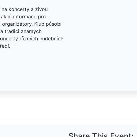
na koncerty a živou
akcí, informace pro
a organizátory. Klub působí
a tradici známých
 koncerty různých hudebních
ředí.
Share This Event: