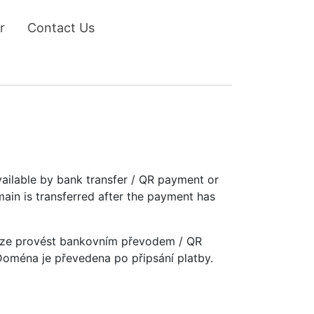
r
Contact Us
vailable by bank transfer / QR payment or
main is transferred after the payment has
u lze provést bankovním převodem / QR
 Doména je převedena po připsání platby.