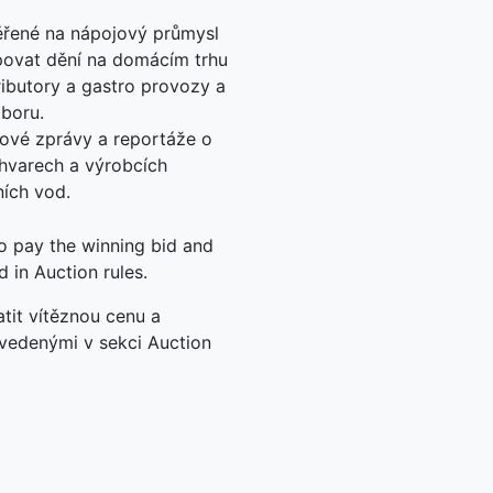
řené na nápojový průmysl
povat dění na domácím trhu
ributory a gastro provozy a
oboru.
skové zprávy a reportáže o
íhvarech a výrobcích
ních vod.
to pay the winning bid and
d in Auction rules.
tit vítěznou cenu a
uvedenými v sekci Auction