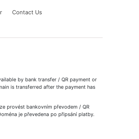
r
Contact Us
vailable by bank transfer / QR payment or
main is transferred after the payment has
u lze provést bankovním převodem / QR
 Doména je převedena po připsání platby.