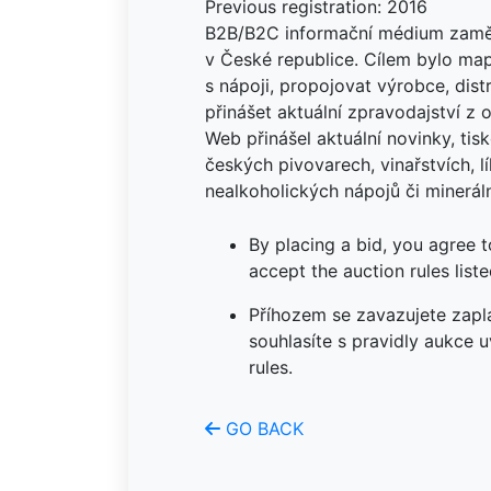
Previous registration: 2016
B2B/B2C informační médium zamě
v České republice. Cílem bylo ma
s nápoji, propojovat výrobce, dist
přinášet aktuální zpravodajství z 
Web přinášel aktuální novinky, ti
českých pivovarech, vinařstvích, l
nealkoholických nápojů či minerál
By placing a bid, you agree 
accept the auction rules liste
Příhozem se zavazujete zapla
souhlasíte s pravidly aukce 
rules.
GO BACK