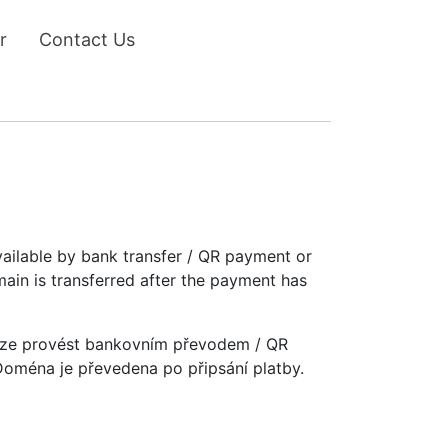
r
Contact Us
vailable by bank transfer / QR payment or
main is transferred after the payment has
u lze provést bankovním převodem / QR
 Doména je převedena po připsání platby.