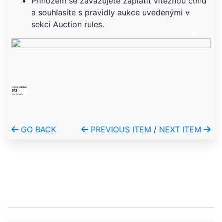
Příhozem se zavazujete zaplatit vítěznou cenu
a souhlasíte s pravidly aukce uvedenými v
sekci Auction rules.
GO BACK
PREVIOUS ITEM
/
NEXT ITEM