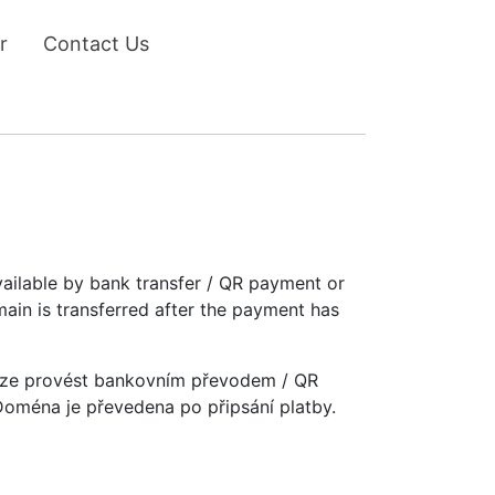
r
Contact Us
vailable by bank transfer / QR payment or
main is transferred after the payment has
u lze provést bankovním převodem / QR
 Doména je převedena po připsání platby.