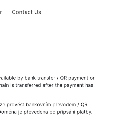
r
Contact Us
vailable by bank transfer / QR payment or
main is transferred after the payment has
u lze provést bankovním převodem / QR
 Doména je převedena po připsání platby.