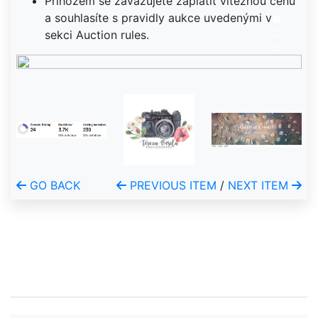
Příhozem se zavazujete zaplatit vítěznou cenu
a souhlasíte s pravidly aukce uvedenými v
sekci Auction rules.
GO BACK
PREVIOUS ITEM
/
NEXT ITEM