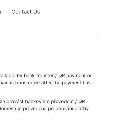
r
Contact Us
vailable by bank transfer / QR payment or
main is transferred after the payment has
u lze provést bankovním převodem / QR
 Doména je převedena po připsání platby.