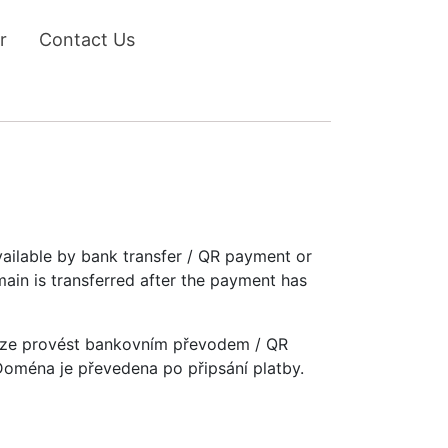
r
Contact Us
vailable by bank transfer / QR payment or
main is transferred after the payment has
u lze provést bankovním převodem / QR
 Doména je převedena po připsání platby.