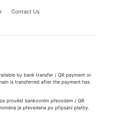
r
Contact Us
vailable by bank transfer / QR payment or
main is transferred after the payment has
u lze provést bankovním převodem / QR
 Doména je převedena po připsání platby.