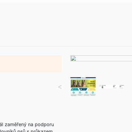
<
tál zaměřený na podporu
lovníků psů s průkazem