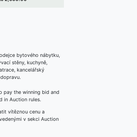
rodejce bytového nábytku,
ývací stěny, kuchyně,
atrace, kancelářský
í dopravu.
to pay the winning bid and
d in Auction rules.
tit vítěznou cenu a
uvedenými v sekci Auction