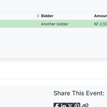
Bidder
Amoun
(Click 
Another bidder
Kč 2,5
Share This Event: