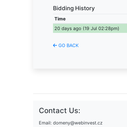
Bidding History
Time
(Click to sort ascending)
20 days ago (19 Jul 02:28pm)
GO BACK
Contact Us:
Email:
domeny@webinvest.cz