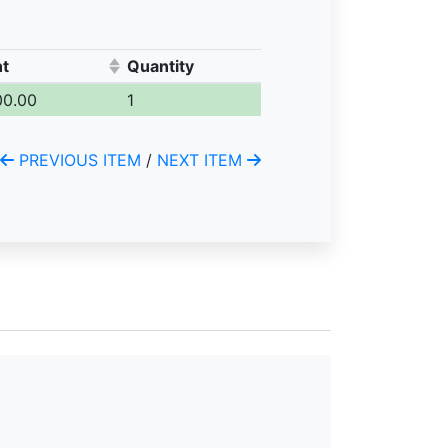
t
Quantity
to sort ascending)
00.00
1
PREVIOUS ITEM
/
NEXT ITEM