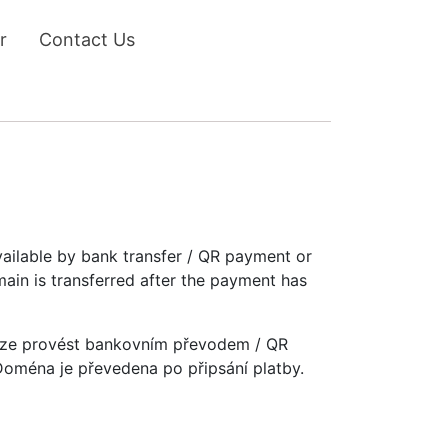
r
Contact Us
vailable by bank transfer / QR payment or
main is transferred after the payment has
u lze provést bankovním převodem / QR
 Doména je převedena po připsání platby.