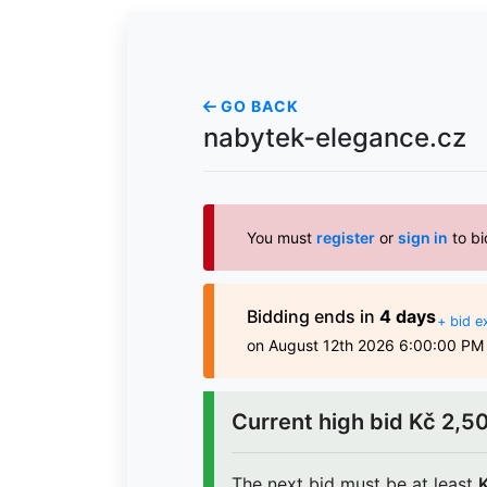
GO BACK
nabytek-elegance.cz
You must
register
or
sign in
to bi
Bidding
ends in
4 days
+ bid e
on August 12th 2026 6:00:00 PM
Current high bid
Kč 2,5
The next bid must be at least