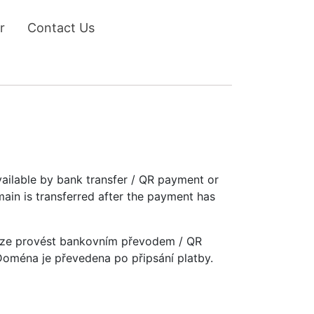
r
Contact Us
vailable by bank transfer / QR payment or
main is transferred after the payment has
u lze provést bankovním převodem / QR
 Doména je převedena po připsání platby.