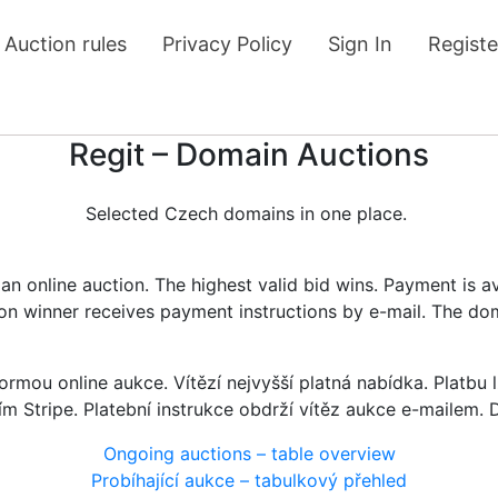
Auction rules
Privacy Policy
Sign In
Registe
Regit – Domain Auctions
Selected Czech domains in one place.
n online auction. The highest valid bid wins. Payment is a
tion winner receives payment instructions by e-mail. The do
rmou online aukce. Vítězí nejvyšší platná nabídka. Platb
ím Stripe. Platební instrukce obdrží vítěz aukce e-mailem.
Ongoing auctions – table overview
Probíhající aukce – tabulkový přehled