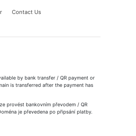
r
Contact Us
vailable by bank transfer / QR payment or
main is transferred after the payment has
u lze provést bankovním převodem / QR
 Doména je převedena po připsání platby.