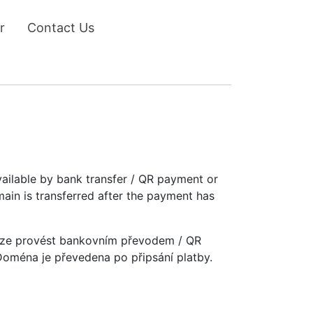
r
Contact Us
vailable by bank transfer / QR payment or
main is transferred after the payment has
u lze provést bankovním převodem / QR
 Doména je převedena po připsání platby.