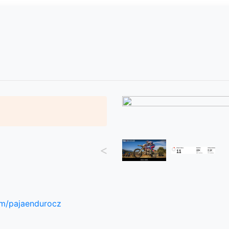
<
om/pajaendurocz