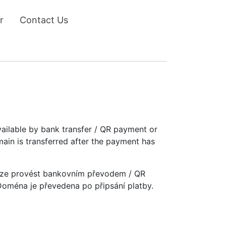
r
Contact Us
vailable by bank transfer / QR payment or
main is transferred after the payment has
u lze provést bankovním převodem / QR
 Doména je převedena po připsání platby.