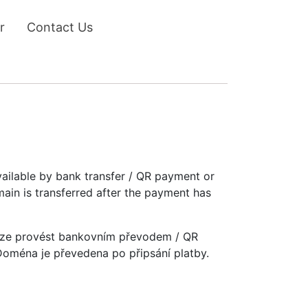
r
Contact Us
vailable by bank transfer / QR payment or
main is transferred after the payment has
u lze provést bankovním převodem / QR
 Doména je převedena po připsání platby.