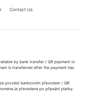
r
Contact Us
vailable by bank transfer / QR payment or
main is transferred after the payment has
u lze provést bankovním převodem / QR
 Doména je převedena po připsání platby.