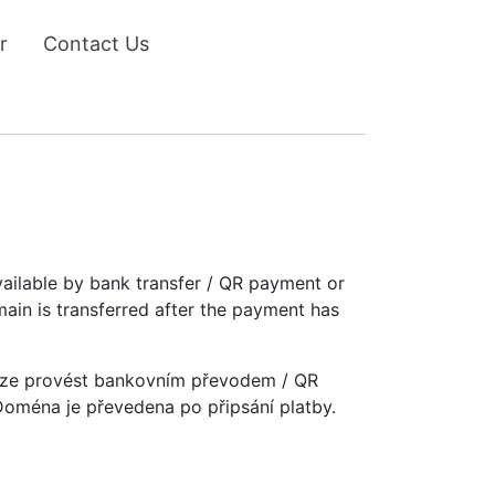
r
Contact Us
vailable by bank transfer / QR payment or
main is transferred after the payment has
u lze provést bankovním převodem / QR
 Doména je převedena po připsání platby.