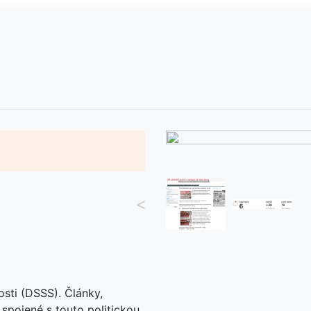
<
osti (DSSS). Články,
 spojené s touto politickou