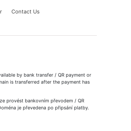
r
Contact Us
vailable by bank transfer / QR payment or
main is transferred after the payment has
u lze provést bankovním převodem / QR
 Doména je převedena po připsání platby.