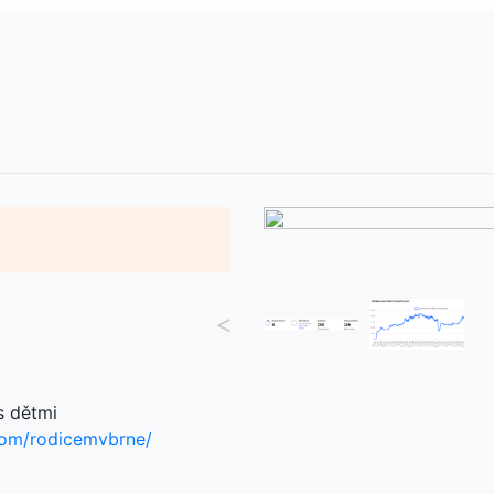
<
s dětmi
com/rodicemvbrne/