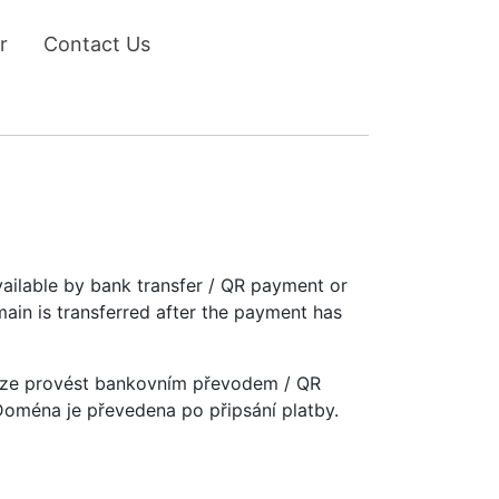
r
Contact Us
vailable by bank transfer / QR payment or
main is transferred after the payment has
u lze provést bankovním převodem / QR
 Doména je převedena po připsání platby.